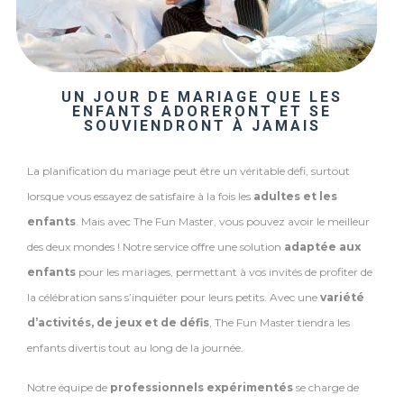
UN JOUR DE MARIAGE QUE LES
ENFANTS ADORERONT ET SE
SOUVIENDRONT À JAMAIS
La planification du mariage peut être un véritable défi, surtout
lorsque vous essayez de satisfaire à la fois les
adultes et les
enfants
. Mais avec The Fun Master, vous pouvez avoir le meilleur
des deux mondes ! Notre service offre une solution
adaptée aux
enfants
pour les mariages, permettant à vos invités de profiter de
la célébration sans s’inquiéter pour leurs petits. Avec une
variété
d’activités, de jeux et de défis
, The Fun Master tiendra les
enfants divertis tout au long de la journée.
Notre équipe de
professionnels
expérimentés
se charge de