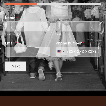
Name
*
First
Last
Email
*
Phone number
*
Next